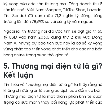
kỳ vọng của các sàn thương mại. Tổng doanh thu 5
sàn lớn nhất Việt Nam (Shopee, TikTok Shop, Lazada,
Tiki, Sendo) đã cán mốc 71,2 nghìn tỷ đồng, tăng
trưởng lên đến 78,69% so với cùng kỳ năm ngoái.
Ngoài ra, thị trường nội địa ước tính sẽ đạt giá trị 60
tỷ USD vào năm 2030, đứng thứ 2 khu vực Đông
Nam Á. Những dự báo tích cực này là cơ sở kỳ vọng
vững chắc tạo triển vọng phát triển cho các nhà bán
hàng online trong nước thời gian tới.
5. Thương mại điện tử là gì?
Kết luận
Tìm hiểu về “thương mại điện tử là gì” ta thấy rằng nó
không chỉ đơn giản là sàn giao dịch trao đổi mua bán.
Thương mại điện tử là một thành phần kinh tế quan
trọng có sức mạnh thay đổi năng lực phát triển của