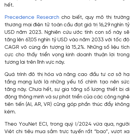
hết.
Precedence Research
cho biết, quy mô thị trường
thương mại điện tử toàn cầu đạt giá trị 16,29 nghìn tỷ
USD năm 2023. Nghiên cứu ước tính con số này sẽ
tăng lên 67,05 nghìn tỷ USD vào năm 2033 với tốc độ
CAGR vô cùng ấn tượng là 15,2%. Những số liệu tích
cực cho thấy triển vọng kinh doanh thuận lợi trong
tương lai trên lĩnh vực này.
Quá trình đô thị hóa và nâng cao đầu tư cơ sở hạ
tầng mạng lưới là những yếu tố chính tạo nên sức
tăng này. Chưa hết, sự gia tăng số lượng thiết bị di
động thông minh và sự phát triển của các công nghệ
tiên tiến (AI, AR, VR) cũng góp phần thúc đẩy không
kém.
Theo YouNet ECI, trong quý I/2024 vừa qua, người
Việt chi tiêu mua sắm trực tuyến rất “bạo”, vượt xa