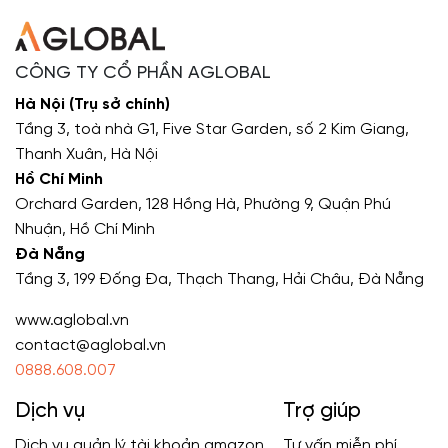
CÔNG TY CỔ PHẦN AGLOBAL
Hà Nội (Trụ sở chính)
Tầng 3, toà nhà G1, Five Star Garden, số 2 Kim Giang,
Thanh Xuân, Hà Nội
Hồ Chí Minh
Orchard Garden, 128 Hồng Hà, Phường 9, Quận Phú
Nhuận, Hồ Chí Minh
Đà Nẵng
Tầng 3, 199 Đống Đa, Thạch Thang, Hải Châu, Đà Nẵng
www.aglobal.vn
contact@aglobal.vn
0888.608.007
Dịch vụ
Trợ giúp
Dịch vụ quản lý tài khoản amazon
Tư vấn miễn phí