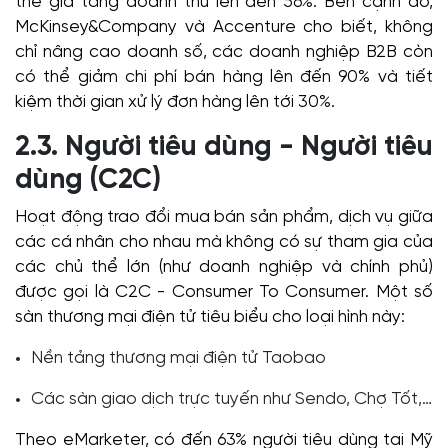
thể gia tăng doanh thu lên đến 56%. Bên cạnh đó,
McKinsey&Company và Accenture cho biết, không
chỉ nâng cao doanh số, các doanh nghiệp B2B còn
có thể giảm chi phí bán hàng lên đến 90% và tiết
kiệm thời gian xử lý đơn hàng lên tới 30%.
2.3. Người tiêu dùng - Người tiêu
dùng (C2C)
Hoạt động trao đổi mua bán sản phẩm, dịch vụ giữa
các cá nhân cho nhau mà không có sự tham gia của
các chủ thể lớn (như doanh nghiệp và chính phủ)
được gọi là C2C -
Consumer To Consumer
. Một số
sàn thương mại điện tử tiêu biểu cho loại hình này:
Nền tảng thương mại điện tử Taobao
Các sàn giao dịch trực tuyến như Sendo, Chợ Tốt,…
Theo eMarketer, có đến 63% người tiêu dùng tại Mỹ