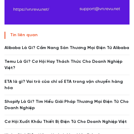
Tin liên quan
Alibaba Là Gì? Cẩm Nang Sàn Thương Mại Điện Tử Alibaba
Temu Là Gì? Cơ Hội Hay Thách Thức Cho Doanh Nghiệp
Việt?
ETA là gì? Vai trò của chỉ số ETA trong vận chuyển hàng
hóa
Shopify Là Gì? Tìm Hiểu Giải Pháp Thương Mại Điện Tử Cho
Doanh Nghiệp
Cơ Hội Xuất Khẩu Thiết Bị Điện Tử Cho Doanh Nghiệp Việt