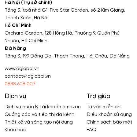
Hà Nội (Trụ sở chính)
Tầng 3, toà nhà G1, Five Star Garden, số 2 Kim Giang,
Thanh Xuân, Hà Nội
Hồ Chí Minh
Orchard Garden, 128 Hồng Hà, Phường 9, Quận Phú
Nhuận, Hồ Chí Minh
Đà Nẵng
Tầng 3, 199 Đống Đa, Thạch Thang, Hải Châu, Đà Nẵng
www.aglobal.vn
contact@aglobal.vn
0888.608.007
Dịch vụ
Trợ giúp
Dịch vụ quản lý tài khoản amazon
Tư vấn miễn phí
Quảng cáo và tiếp thị đa kênh
Điều khoản sử dụng
Thiết kế và sáng tạo nội dung
Chính sách bảo mật
Khóa học
FAQ