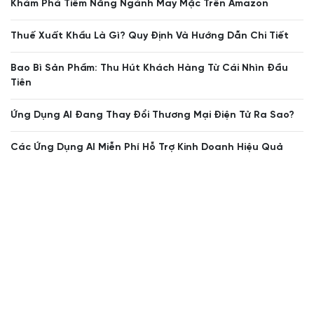
Khám Phá Tiềm Năng Ngành May Mặc Trên Amazon
Thuế Xuất Khẩu Là Gì? Quy Định Và Hướng Dẫn Chi Tiết
Bao Bì Sản Phẩm: Thu Hút Khách Hàng Từ Cái Nhìn Đầu
Tiên
Ứng Dụng AI Đang Thay Đổi Thương Mại Điện Tử Ra Sao?
Các Ứng Dụng AI Miễn Phí Hỗ Trợ Kinh Doanh Hiệu Quả