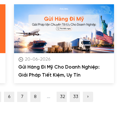
20-06-2026
Gửi Hàng Đi Mỹ Cho Doanh Nghiệp:
Giải Pháp Tiết Kiệm, Uy Tín
6
7
8
...
32
33
›