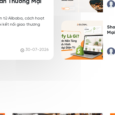
Sàn Thương Mại
ện tử Alibaba, cách hoạt
ội kết nối giao thương
Sho
Mại
30-07-2026