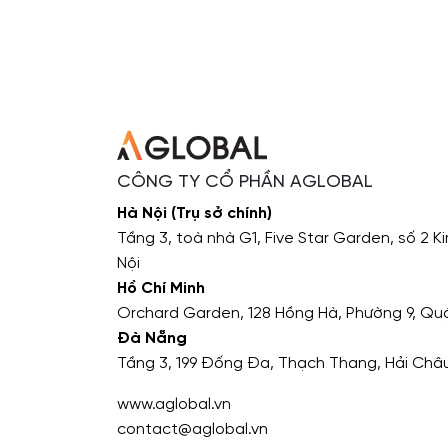
CÔNG TY CỔ PHẦN AGLOBAL
Hà Nội (Trụ sở chính)
Tầng 3, toà nhà G1, Five Star Garden, số 2 
Nội
Hồ Chí Minh
Orchard Garden, 128 Hồng Hà, Phường 9, Quậ
Đà Nẵng
Tầng 3, 199 Đống Đa, Thạch Thang, Hải Châ
www.aglobal.vn
contact@aglobal.vn