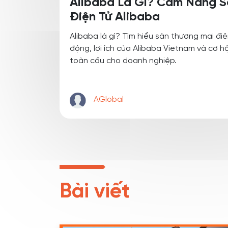
Alibaba Là Gì? Cẩm Nang 
Điện Tử Alibaba
Alibaba là gì? Tìm hiểu sàn thương mại đi
động, lợi ích của Alibaba Vietnam và cơ h
toàn cầu cho doanh nghiệp.
AGlobal
Bài viết