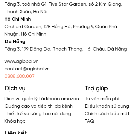
Tầng 3, toà nhà G1, Five Star Garden, số 2 Kim Giang,
Thanh Xuân, Hà Nội
Hồ Chí Minh
Orchard Garden, 128 Hồng Hà, Phường 9, Quận Phú
Nhuận, Hồ Chí Minh
Đà Nẵng
Tầng 3, 199 Đống Đa, Thạch Thang, Hải Châu, Đà Nẵng
www.aglobal.vn
contact@aglobal.vn
0888.608.007
Dịch vụ
Trợ giúp
Dịch vụ quản lý tài khoản amazon
Tư vấn miễn phí
Quảng cáo và tiếp thị đa kênh
Điều khoản sử dụng
Thiết kế và sáng tạo nội dung
Chính sách bảo mật
Khóa học
FAQ
Liên kết