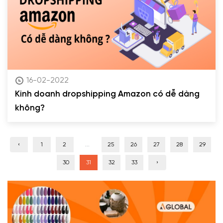
16-02-2022
Kinh doanh dropshipping Amazon có dễ dàng
không?
‹
1
2
...
25
26
27
28
29
30
31
32
33
›