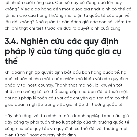
lợi nhuận cuối cùng của. Con số này có đang quá lớn hay
không? Việc giao hàng đến một quốc gia nhất định có thể có
lợi hơn cho cửa hàng Thương mại điện tử quốc tế của bạn về
lâu dài không? Nhà quản trị cần đánh giá các con số, kiểm tra
chi phí thật chi tiết trước khi đưa ra quyết định cuối cùng.
3.4. Nghiên cứu các quy định
pháp lý của từng quốc gia cụ
thể
Khi doanh nghiệp quyết định bắt đầu bán hàng quốc tế, họ
phải chuẩn bị cho một cuộc chiến khó khăn với các quy định
pháp lý tại host country. Thành thật mà nói, lời khuyên tốt
nhất mà chúng tôi có thể cung cấp cho bạn đó là thuê một
đội ngũ pháp lý toàn cầu với các chuyên gia tận tâm có thể
giúp doanh nghiệp trong việc gia nhập thị trường quốc tế.
Hãy nhớ rằng, với tư cách là một doanh nghiệp toàn cầu, giờ
đây công ty phải tuân theo luật pháp của thị trường quốc tế
cũng như các quy tắc và quy định cụ thể đối với thương mại
điện tử tại 1 host country nhất định.