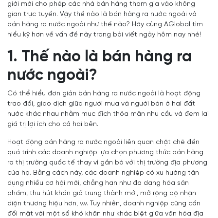
giới mới cho phép các nhà bán hàng tham gia vào không
gian trực tuyến. Vậy thế nào là bán hàng ra nước ngoài và
bán hàng ra nước ngoài như thế nào? Hãy cùng AGlobal tìm
hiểu kỹ hơn về vấn đề này trong bài viết ngày hôm nay nhé!
1. Thế nào là bán hàng ra
nước ngoài?
Có thể hiểu đơn giản bán hàng ra nước ngoài là hoạt động
trao đổi, giao dịch giữa người mua và người bán ở hai đất
nước khác nhau nhằm mục đích thỏa mãn nhu cầu và đem lại
giá trị lợi ích cho cả hai bên.
Hoạt động bán hàng ra nước ngoài liên quan chặt chẽ đến
quá trình các doanh nghiệp lựa chọn phương thức bán hàng
ra thị trường quốc tế thay vì gắn bó với thị trường địa phương
của họ. Bằng cách này, các doanh nghiệp có xu hướng tận
dụng nhiều cơ hội mới, chẳng hạn như đa dạng hóa sản
phẩm, thu hút khán giả trung thành mới, mở rộng độ nhận
diện thương hiệu hơn, v.v. Tuy nhiên, doanh nghiệp cũng cần
đối mặt với một số khó khăn như khác biệt giữa văn hóa địa