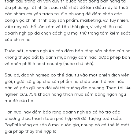
toàn cầu trong khi vẫn duy trì được hoạt động bán hàng tại
địa phương. Tất nhiên, cách dễ nhất để làm điều này là thuê
các nhóm chuyên trách tại địa phương để đảm nhận các
công việc chính, trình bày sản phẩm, marketing, v.v. Tuy nhiên,
việc này có thể tốn kém và tốn thời gian, vì vậy nhiều chủ
doanh nghiệp đã chọn cách giữ mọi thứ trong tầm kiểm soát
của chính họ.
Trước hết, doanh nghiệp cần đảm bảo rằng sản phẩm của họ
không thuộc bất kỳ danh mục nhạy cảm nào, được phép bán
và phân phối ở host country (nước chủ nhà).
Sau đó, doanh nghiệp có thể đầu tư vào một phiên dịch viên
giỏi, người sẽ giúp cho sản phẩm họ chào bán trở nên hấp
dẫn và gần gũi hơn đối với thị trường địa phương. Theo tài liệu
nghiên cứu, 75% khách hàng thích mua sắm bằng ngôn ngữ
mẹ đẻ của họ.
Hơn nữa, hãy đảm bảo rằng doanh nghiệp có hỗ trợ các
phương thức thanh toán phù hợp với đối tượng toàn cầu.
PayPal không có sẵn ở mọi quốc gia, nhưng nó có thể là một
giải pháp thay thế hợp lệ!