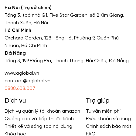
Hà Nội (Trụ sở chính)
Tầng 3, toà nhà G1, Five Star Garden, số 2 Kim Giang,
Thanh Xuân, Hà Nội
Hồ Chí Minh
Orchard Garden, 128 Hồng Hà, Phường 9, Quận Phú
Nhuận, Hồ Chí Minh
Đà Nẵng
Tầng 3, 199 Đống Đa, Thạch Thang, Hải Châu, Đà Nẵng
www.aglobal.vn
contact@aglobal.vn
0888.608.007
Dịch vụ
Trợ giúp
Dịch vụ quản lý tài khoản amazon
Tư vấn miễn phí
Quảng cáo và tiếp thị đa kênh
Điều khoản sử dụng
Thiết kế và sáng tạo nội dung
Chính sách bảo mật
Khóa học
FAQ