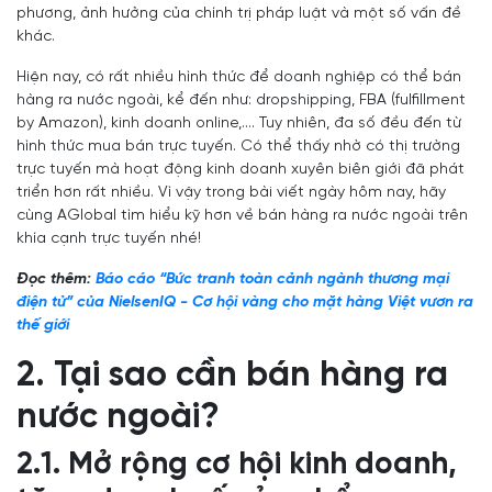
phương, ảnh hưởng của chính trị pháp luật và một số vấn đề
khác.
Hiện nay, có rất nhiều hình thức để doanh nghiệp có thể bán
hàng ra nước ngoài, kể đến như: dropshipping, FBA (fulfillment
by Amazon), kinh doanh online,.... Tuy nhiên, đa số đều đến từ
hình thức mua bán trực tuyến. Có thể thấy nhờ có thị trường
trực tuyến mà hoạt động kinh doanh xuyên biên giới đã phát
triển hơn rất nhiều. Vì vậy trong bài viết ngày hôm nay, hãy
cùng AGlobal tìm hiểu kỹ hơn về bán hàng ra nước ngoài trên
khía cạnh trực tuyến nhé!
Đọc thêm:
Báo cáo “Bức tranh toàn cảnh ngành thương mại
điện tử” của NielsenIQ - Cơ hội vàng cho mặt hàng Việt vươn ra
thế giới
2. Tại sao cần bán hàng ra
nước ngoài?
2.1. Mở rộng cơ hội kinh doanh,