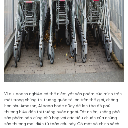
Ví dụ: doanh nghiệp có thể niêm yết sản phẩm của mình trên
một trong những thị trường quốc tế lớn trên thế giới, chẳng
hạn như Amazon, Alibaba hoặc eBay để lan tỏa độ phủ
thương hiệu đến thị trường nước ngoài. Tất nhiên, không phải
sản phẩm nào cũng phù hợp với các tiêu chuẩn của những
sàn thương mại điện tử toàn cầu này. Có một số chính sách