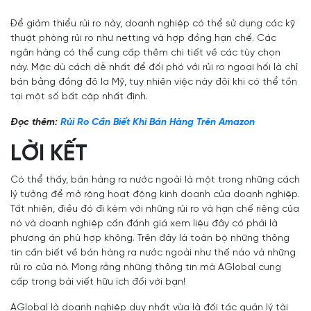
Để giảm thiểu rủi ro này, doanh nghiệp có thể sử dụng các kỹ
thuật phòng rủi ro như netting và hợp đồng hạn chế. Các
ngân hàng có thể cung cấp thêm chi tiết về các tùy chọn
này. Mặc dù cách dễ nhất để đối phó với rủi ro ngoại hối là chỉ
bán bằng đồng đô la Mỹ, tuy nhiên việc này đôi khi có thể tồn
tại một số bất cập nhất định.
Đọc thêm:
Rủi Ro Cần Biết Khi Bán Hàng Trên Amazon
LỜI KẾT
Có thể thấy, bán hàng ra nước ngoài là một trong những cách
lý tưởng để mở rộng hoạt động kinh doanh của doanh nghiệp.
Tất nhiên, điều đó đi kèm với những rủi ro và hạn chế riêng của
nó và doanh nghiệp cần đánh giá xem liệu đây có phải là
phương án phù hợp không. Trên đây là toàn bộ những thông
tin cần biết về bán hàng ra nước ngoài như thế nào và những
rủi ro của nó. Mong rằng những thông tin mà AGlobal cung
cấp trong bài viết hữu ích đối với bạn!
AGlobal là doanh nghiệp duy nhất vừa là đối tác quản lý tài