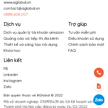
www.aglobal.vn
contact@aglobal.vn
0888.608.007
Dịch vụ
Trợ giúp
Dịch vụ quản lý tài khoản amazon
Tư vấn miễn phí
Quảng cáo và tiếp thị đa kênh
Điều khoản sử dụng
Thiết kế và sáng tạo nội dung
Chính sách bảo mật
Khóa học
FAQ
Liên kết
FB
Linkedin
Instagram
Zalo
Bản quyền thuộc về AGlobal © 2022
Mã số doanh nghiệp: 0109915439 do Sở Kế hoạch và Đầu Tư
Thành phố Hà Nội cấp đăng ký ngày 24/02/2022