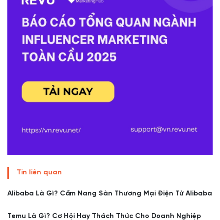
Tin liên quan
Alibaba Là Gì? Cẩm Nang Sàn Thương Mại Điện Tử Alibaba
Temu Là Gì? Cơ Hội Hay Thách Thức Cho Doanh Nghiệp