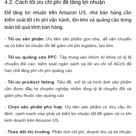
4.2. Cách tối ưu chi phí để tăng lợi nhuận
Để tăng lợi nhuận trên Amazon US, nhà bán hàng cần
kiểm soát tốt chi phí vận hành, tồn kho và quảng cáo trong
toàn bộ quá trình bán hàng.
-
: Ưu tiên sản phẩm gọn nhẹ, dễ vận chuyển
Tối ưu sản phẩm
và có biên lợi nhuận tốt để giảm chi phí logistics, lưu kho.
-
: Tập trung vào nhóm từ khóa có tỷ lệ
Tối ưu quảng cáo PPC
chuyển đổi cao, kiểm soát ngân sách và tối ưu chỉ số ACoS để
hạn chế lãng phí chi phí quảng cáo.
-
: Tiêu đề, mô tả và hình ảnh sản phẩm
Tối ưu product listing
cần được đầu tư chuyên nghiệp nhằm tăng tỷ lệ chuyển đổi và
giảm phụ thuộc vào quảng cáo.
-
: Ưu tiên sản phẩm có nhu cầu ổn
Chọn sản phẩm phù hợp
định, cạnh tranh vừa phải và biên lợi nhuận tốt để giảm rủi ro khi
kinh doanh trên Amazon US.
-
: Phân tích chi phí, doanh thu và lợi nhuận
Theo dõi thị trường