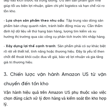
tiếp vào kích thước và trọng lượng. Ưu tiên sản phẩm gọn nhẹ
giúp tối ưu biên lợi nhuận, giảm chi phí logistics và hạn chế rủi ro
tồn kho.
-
: Tập trung vào dòng sản
Lựa chọn sản phẩm theo nhu cầu
phẩm bán chạy quanh năm, tránh biến động mùa vụ. Cần thẩm
định kỹ dữ liệu về thứ hạng bán hàng, lượng tìm kiếm và xu
hướng thị trường qua các công cụ phân tích trước khi nhập hàng.
-
: Sản phẩm phải có sự khác biệt
Xây dựng lợi thế cạnh tranh
rõ rệt về thiết kế, tính năng hoặc thương hiệu. Đây là yếu tố then
chốt để thoát khỏi cuộc đua về giá, bảo vệ lợi nhuận và gia tăng
giá trị thương hiệu.
3. Chiến lược vận hành Amazon US từ vận
chuyển đến tồn kho
Vận hành hiệu quả trên Amazon US phụ thuộc vào việc
chọn đúng cách xử lý đơn hàng và kiểm soát tồn kho hợp
lý.