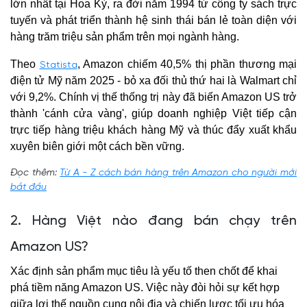
lớn nhất tại Hoa Kỳ, ra đời năm 1994 từ công ty sách trực
tuyến và phát triển thành hệ sinh thái bán lẻ toàn diện với
hàng trăm triệu sản phẩm trên mọi ngành hàng.
Theo
, Amazon chiếm 40,5% thị phần thương mại
Statista
điện tử Mỹ năm 2025 - bỏ xa đối thủ thứ hai là Walmart chỉ
với 9,2%. Chính vị thế thống trị này đã biến Amazon US trở
thành 'cánh cửa vàng', giúp doanh nghiệp Việt tiếp cận
trực tiếp hàng triệu khách hàng Mỹ và thúc đẩy xuất khẩu
xuyên biên giới một cách bền vững.
Đọc thêm:
Từ A - Z cách bán hàng trên Amazon cho người mới
bắt đầu
2. Hàng Việt nào đang bán chạy trên
Amazon US?
Xác định sản phẩm mục tiêu là yếu tố then chốt để khai
phá tiềm năng Amazon US. Việc này đòi hỏi sự kết hợp
giữa lợi thế nguồn cung nội địa và chiến lược tối ưu hóa