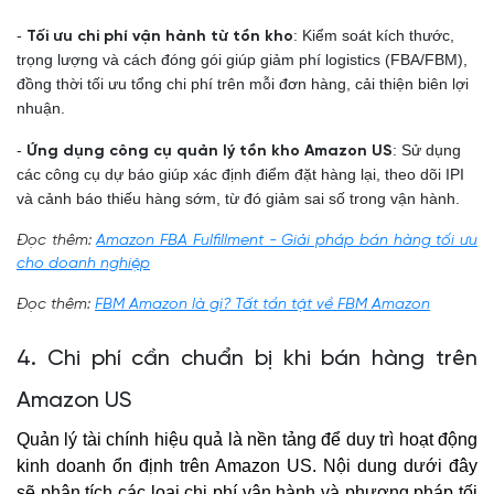
-
: Kiểm soát kích thước,
Tối ưu chi phí vận hành từ tồn kho
trọng lượng và cách đóng gói giúp giảm phí logistics (FBA/FBM),
đồng thời tối ưu tổng chi phí trên mỗi đơn hàng, cải thiện biên lợi
nhuận.
-
: Sử dụng
Ứng dụng công cụ quản lý tồn kho Amazon US
các công cụ dự báo giúp xác định điểm đặt hàng lại, theo dõi IPI
và cảnh báo thiếu hàng sớm, từ đó giảm sai số trong vận hành.
Đọc thêm:
Amazon FBA Fulfillment - Giải pháp bán hàng tối ưu
cho doanh nghiệp
Đọc thêm:
FBM Amazon là gì? Tất tần tật về FBM Amazon
4. Chi phí cần chuẩn bị khi bán hàng trên
Amazon US
Quản lý tài chính hiệu quả là nền tảng để duy trì hoạt động
kinh doanh ổn định trên Amazon US. Nội dung dưới đây
sẽ phân tích các loại chi phí vận hành và phương pháp tối