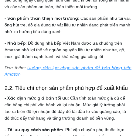
tiêu dùng ngày càng quan tâm đến sức khỏe, lối sống lành mạnh
và các sản phẩm an toàn, thân thiện môi trường.
-
: Các sản phẩm như túi vải,
Sản phẩm thân thiện môi trường
ống hút tre, đồ gia dụng từ vật liệu tự nhiên đang phát triển mạnh
nhờ xu hướng tiêu dùng xanh.
-
: Đồ dùng nhà bếp Việt Nam được ưa chuộng trên
Nhà bếp
Amazon nhờ lợi thế về nguồn nguyên liệu tự nhiên như tre, gỗ,
inox, giá thành cạnh tranh và khả năng gia công tốt.
Đọc thêm:
Hướng dẫn lựa chọn sản phẩm để bán hàng trên
Amazon
2.2. Tiêu chí chọn sản phẩm phù hợp để xuất khẩu
-
: Cần tính toán mức giá đủ để
Xác định mức giá bán tối ưu
cân bằng chi phí vận hành và lợi nhuận. Mức giá lý tưởng phải
tạo ra biên độ lợi nhuận đủ dày để tái đầu tư vào quảng cáo, từ
đó thúc đẩy thứ hạng và tăng trưởng doanh số bền vững.
-
: Phí vận chuyển phụ thuộc trực
Tối ưu quy cách sản phẩm