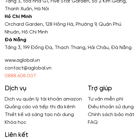
Tầng 3, toà nhà G1, Five Star Garden, số 2 Kim Giang,
Thanh Xuân, Hà Nội
Hồ Chí Minh
Orchard Garden, 128 Hồng Hà, Phường 9, Quận Phú
Nhuận, Hồ Chí Minh
Đà Nẵng
Tầng 3, 199 Đống Đa, Thạch Thang, Hải Châu, Đà Nẵng
www.aglobal.vn
contact@aglobal.vn
0888.608.007
Dịch vụ
Trợ giúp
Dịch vụ quản lý tài khoản amazon
Tư vấn miễn phí
Quảng cáo và tiếp thị đa kênh
Điều khoản sử dụng
Thiết kế và sáng tạo nội dung
Chính sách bảo mật
Khóa học
FAQ
Liên kết