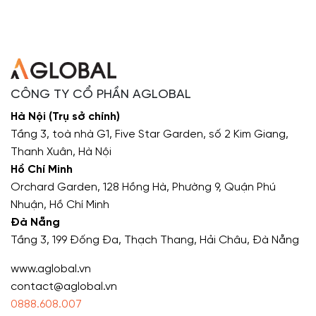
CÔNG TY CỔ PHẦN AGLOBAL
Hà Nội (Trụ sở chính)
Tầng 3, toà nhà G1, Five Star Garden, số 2 Kim Giang,
Thanh Xuân, Hà Nội
Hồ Chí Minh
Orchard Garden, 128 Hồng Hà, Phường 9, Quận Phú
Nhuận, Hồ Chí Minh
Đà Nẵng
Tầng 3, 199 Đống Đa, Thạch Thang, Hải Châu, Đà Nẵng
www.aglobal.vn
contact@aglobal.vn
0888.608.007