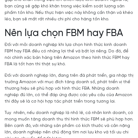
bạn cũng sẽ gặp khó khăn trong việc kiểm soát lượng sản
phẩm tồn kho. Nếu thực hiện việc này không cẩn thận và khéo
léo, bạn sẽ mất rất nhiều chi phí cho hàng tồn kho.
Nên lựa chọn FBM hay FBA
Đối với mỗi doanh nghiệp khi lựa chọn hình thức kinh doanh
FBM hay FBA đều có những lợi thế và bất lợi riêng. Do đó, để
nói chính xác bán hàng trên Amazon theo hình thức FBM hay
FBA là tốt hơn thì thật sự khó.
Đối với doanh nghiệp lớn, đang trên đà phát triển, gia nhập thị
trường Amazon với mục đích tăng doanh số, phát triển vị thế
thương hiệu sẽ phù hợp với hình thức FBA. Những doanh
nghiệp đủ lớn, có thể đáp ứng được các yêu cầu của Amazon
thì đây sẽ là cơ hội hợp tác phát triển trong tương lai.
Tuy nhiên, nếu doanh nghiệp là nhỏ lẻ, cá nhân kinh doanh, có
mong muốn tăng doanh thu thì hình thức FBM sẽ phù hợp hơn.
Bên cạnh đó, với những sản phẩm có kích thước và cân nặng
lớn, doanh nghiệp nên chủ động tìm nơi lưu kho và tối ưu chi