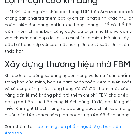
Lợi nhuận cao khi dùng
FBM Khi sử dụng hình thức bán hàng FBM trên Amazon bạn sẽ
không cần phải trả thêm bất kỳ chi phí phát sinh khác như: phí
hoàn thiện đơn hàng, phí lưu kho hàng tháng,... Để có thể tiết
kiệm thêm chi phí, bạn cũng được lựa chọn nhà kho và đơn vị
vận chuyển phù hợp để tối ưu chi phí cho mình. Mô hình này
đặc biệt phù hợp với các mặt hàng lớn có tỷ suất lợi nhuận
thấp hơn.
Xây dựng thương hiệu nhờ FBM
Khi được chủ động sử dụng nguồn hàng và lưu trữ sản phẩm
trong kho của mình, bạn sẽ nắm hoàn toàn kiểm quyển soát
và sử dụng cùng một lượng hàng đó để điều hành một cửa
hàng bán lẻ mà không phải trả thêm chi phí. FBM cho phép
bạn giao tiếp trực tiếp cùng khách hàng. Từ đó, bạn là người
hiểu rõ insight khách hàng và đáp ứng được chính xác mong
muốn của tệp khách hàng mà doanh nghiệp đã định hướng.
Xem thêm tại:
Top những sản phẩm người Việt bán trên
Amazon