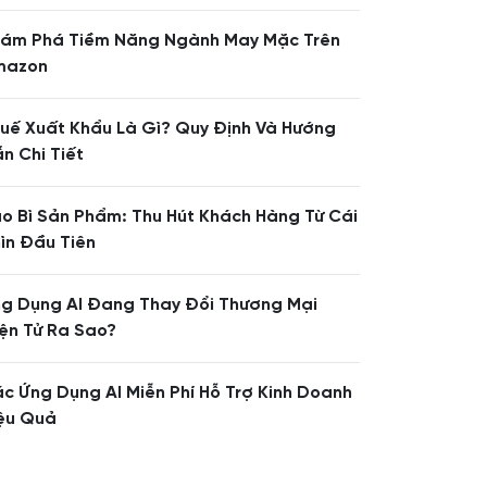
ám Phá Tiềm Năng Ngành May Mặc Trên
mazon
uế Xuất Khẩu Là Gì? Quy Định Và Hướng
n Chi Tiết
o Bì Sản Phẩm: Thu Hút Khách Hàng Từ Cái
ìn Đầu Tiên
g Dụng AI Đang Thay Đổi Thương Mại
ện Tử Ra Sao?
c Ứng Dụng AI Miễn Phí Hỗ Trợ Kinh Doanh
ệu Quả