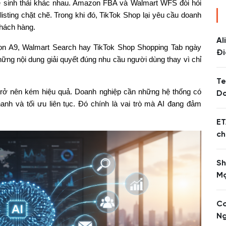
hệ sinh thái khác nhau. Amazon FBA và Walmart WFS đòi hỏi
isting chặt chẽ. Trong khi đó, TikTok Shop lại yêu cầu doanh
khách hàng.
Al
on A9, Walmart Search hay TikTok Shop Shopping Tab ngày
Đi
hững nội dung giải quyết đúng nhu cầu người dùng thay vì chỉ
Te
 trở nên kém hiệu quả. Doanh nghiệp cần những hệ thống có
Do
anh và tối ưu liên tục. Đó chính là vai trò mà AI đang đảm
ET
ch
Sh
Mạ
Cơ
Ng