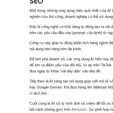
SEO
Một trong những ứng dụng hiệu quả nhất của AI là
nghiên cứu thủ công, doanh nghiệp có thể sử dụng 
Đây là công nghệ có khả năng tự động tạo ra nội 
trên các yêu cầu đầu vào (prompt: câu lệnh) từ ng
Công cụ này giúp tự động phân tích hàng nghìn đá
nội dung bán hàng trên đa kênh.
Để bứt phá doanh số, các ứng dụng AI hiện nay tập
để tìm ra điểm yếu của đối thủ. Ví dụ trên TikTo
đưa ngay từ khóa "vải dày dặn" vào tiêu đề.
Tiếp theo là AI sáng tạo nội dung giúp viết mô t
hay Google Gemini. Khi đưa hàng lên Walmart Mỹ,
vì dịch thô.
Cuối cùng là AI xử lý hình ảnh và video để tối ưu
bối cảnh phòng gym trên
Amazon
. Sự phối hợp n