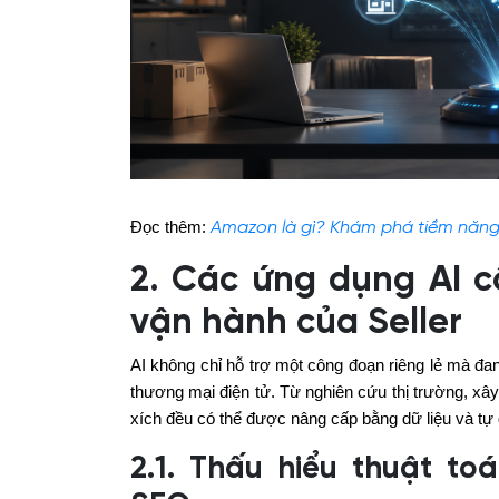
Đọc thêm:
Amazon là gì? Khám phá tiềm năn
2. Các ứng dụng AI cố
vận hành của Seller
AI không chỉ hỗ trợ một công đoạn riêng lẻ mà đa
thương mại điện tử. Từ nghiên cứu thị trường, xâ
xích đều có thể được nâng cấp bằng dữ liệu và tự
2.1. Thấu hiểu thuật toá