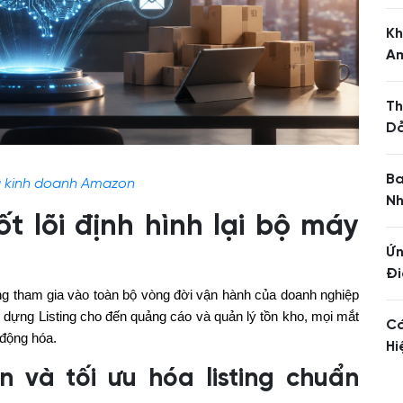
Kh
A
Th
Dẫ
Ba
g kinh doanh Amazon
Nh
t lõi định hình lại bộ máy
Ứn
Đi
ng tham gia vào toàn bộ vòng đời vận hành của doanh nghiệp
y dựng Listing cho đến quảng cáo và quản lý tồn kho, mọi mắt
Cá
 động hóa.
Hi
n và tối ưu hóa listing chuẩn