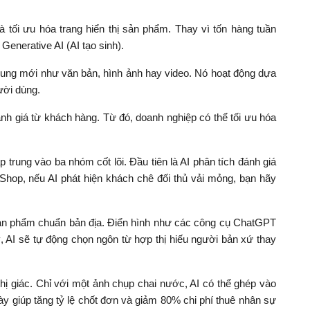
 tối ưu hóa trang hiển thị sản phẩm. Thay vì tốn hàng tuần
Generative AI (AI tạo sinh).
dung mới như văn bản, hình ảnh hay video. Nó hoạt động dựa
ười dùng.
nh giá từ khách hàng. Từ đó, doanh nghiệp có thể tối ưu hóa
 trung vào ba nhóm cốt lõi. Đầu tiên là AI phân tích đánh giá
k Shop, nếu AI phát hiện khách chê đối thủ vải mỏng, bạn hãy
ả sản phẩm chuẩn bản địa. Điển hình như các công cụ ChatGPT
 AI sẽ tự động chọn ngôn từ hợp thị hiếu người bản xứ thay
 thị giác. Chỉ với một ảnh chụp chai nước, AI có thể ghép vào
ày giúp tăng tỷ lệ chốt đơn và giảm 80% chi phí thuê nhân sự