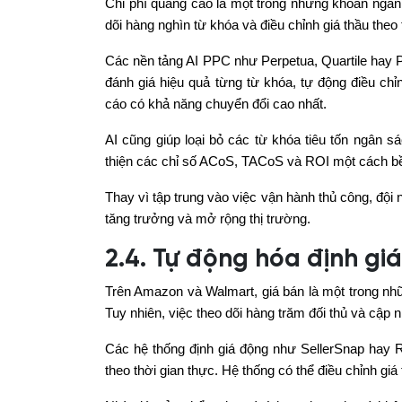
Chi phí quảng cáo là một trong những khoản ngân
dõi hàng nghìn từ khóa và điều chỉnh giá thầu theo
Các nền tảng AI PPC như Perpetua, Quartile hay P
đánh giá hiệu quả từng từ khóa, tự động điều c
cáo có khả năng chuyển đổi cao nhất.
AI cũng giúp loại bỏ các từ khóa tiêu tốn ngân 
thiện các chỉ số ACoS, TACoS và ROI một cách b
Thay vì tập trung vào việc vận hành thủ công, đội
tăng trưởng và mở rộng thị trường.
2.4. Tự động hóa định gi
Trên Amazon và Walmart, giá bán là một trong nh
Tuy nhiên, việc theo dõi hàng trăm đối thủ và cập nh
Các hệ thống định giá động như SellerSnap hay R
theo thời gian thực. Hệ thống có thể điều chỉnh giá 