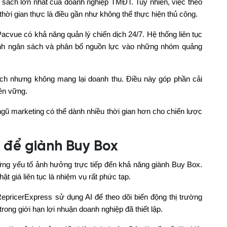
 sách lớn nhất của doanh nghiệp TMĐT. Tuy nhiên, việc theo
 thời gian thực là điều gần như không thể thực hiện thủ công.
acvue có khả năng quản lý chiến dịch 24/7. Hệ thống liên tục
hỉnh ngân sách và phân bổ nguồn lực vào những nhóm quảng
sách nhưng không mang lại doanh thu. Điều này góp phần cải
ền vững.
 ngũ marketing có thể dành nhiều thời gian hơn cho chiến lược
á để giành Buy Box
ững yếu tố ảnh hưởng trực tiếp đến khả năng giành Buy Box.
ật giá liên tục là nhiệm vụ rất phức tạp.
epricerExpress sử dụng AI để theo dõi biến động thị trường
trong giới hạn lợi nhuận doanh nghiệp đã thiết lập.