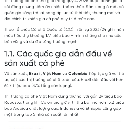
Thị trường cà phê thế giới trong quý 4/2025 được đánh giá là
sôi động nhưng tiềm ẩn nhiều thách thức. Sản lượng ở một số
quốc gia tăng trở lại, song áp lực từ thời tiết, thương mại và
địa chính trị khiến giá cà phê duy trì ở mức cao.
Theo Tổ chức Cà phê Quốc tế (ICO), niên vụ 2023/24 ghi nhận
mức tiêu thụ khoảng 177 triệu bao – minh chứng cho nhu cầu
bền vững và dư địa tăng trưởng mạnh.
1.1. Các quốc gia dẫn đầu về
sản xuất cà phê
Về sản xuất,
Brazil, Việt Nam
và
Colombia
tiếp tục giữ vai trò
trụ cột của thị trường cà phê toàn cầu. Brazil dẫn đầu với hơn
64,7 triệu bao (37% tổng sản lượng).
Thị trường cà phê Việt Nam đứng thứ hai với gần 29 triệu bao
Robusta, trong khi Colombia giữ vị trí thứ ba nhờ hơn 13.2 triệu
bao Arabica chất lượng cao. Indonesia và Ethiopia cũng góp
mặt trong top 5 nhà sản xuất lớn nhất.