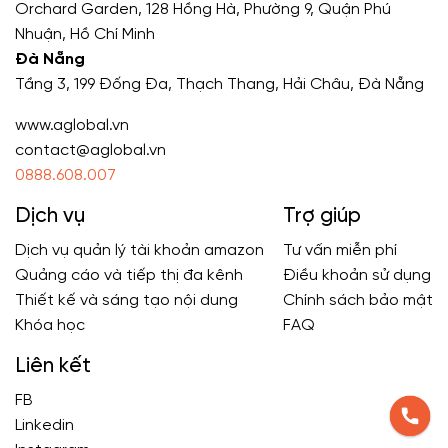
Orchard Garden, 128 Hồng Hà, Phường 9, Quận Phú
Nhuận, Hồ Chí Minh
Đà Nẵng
Tầng 3, 199 Đống Đa, Thạch Thang, Hải Châu, Đà Nẵng
www.aglobal.vn
contact@aglobal.vn
0888.608.007
Dịch vụ
Trợ giúp
Dịch vụ quản lý tài khoản amazon
Tư vấn miễn phí
Quảng cáo và tiếp thị đa kênh
Điều khoản sử dụng
Thiết kế và sáng tạo nội dung
Chính sách bảo mật
Khóa học
FAQ
Liên kết
FB
Linkedin