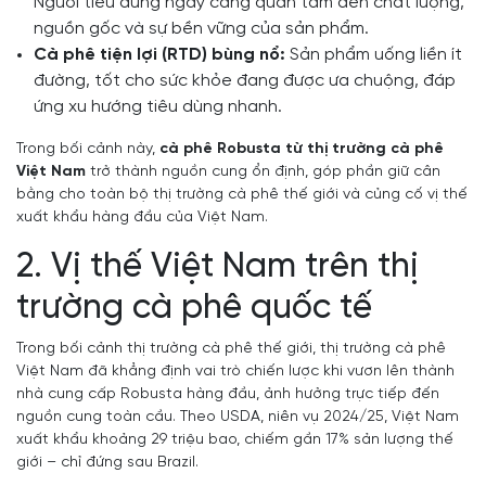
Người tiêu dùng ngày càng quan tâm đến chất lượng,
nguồn gốc và sự bền vững của sản phẩm.
Cà phê tiện lợi (RTD) bùng nổ:
Sản phẩm uống liền ít
đường, tốt cho sức khỏe đang được ưa chuộng, đáp
ứng xu hướng tiêu dùng nhanh.
Trong bối cảnh này,
cà phê Robusta từ thị trường cà phê
Việt Nam
trở thành nguồn cung ổn định, góp phần giữ cân
bằng cho toàn bộ thị trường cà phê thế giới và củng cố vị thế
xuất khẩu hàng đầu của Việt Nam.
2. Vị thế Việt Nam trên thị
trường cà phê quốc tế
Trong bối cảnh thị trường cà phê thế giới, thị trường cà phê
Việt Nam đã khẳng định vai trò chiến lược khi vươn lên thành
nhà cung cấp Robusta hàng đầu, ảnh hưởng trực tiếp đến
nguồn cung toàn cầu. Theo USDA, niên vụ 2024/25, Việt Nam
xuất khẩu khoảng 29 triệu bao, chiếm gần 17% sản lượng thế
giới – chỉ đứng sau Brazil.