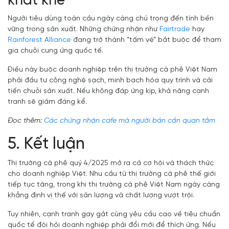
khắt khe
Người tiêu dùng toàn cầu ngày càng chú trọng đến tính bền
vững trong sản xuất. Những chứng nhận như
Fairtrade
hay
Rainforest Alliance
đang trở thành “tấm vé” bắt buộc để tham
gia chuỗi cung ứng quốc tế.
Điều này buộc doanh nghiệp trên thị trường cà phê Việt Nam
phải đầu tư công nghệ sạch, minh bạch hóa quy trình và cải
tiến chuỗi sản xuất. Nếu không đáp ứng kịp, khả năng cạnh
tranh sẽ giảm đáng kể.
Đọc thêm:
Các chứng nhận cafe mà người bán cần quan tâm
5. Kết luận
Thị trường cà phê quý 4/2025 mở ra cả cơ hội và thách thức
cho doanh nghiệp Việt. Nhu cầu từ thị trường cà phê thế giới
tiếp tục tăng, trong khi thị trường cà phê Việt Nam ngày càng
khẳng định vị thế với sản lượng và chất lượng vượt trội.
Tuy nhiên, cạnh tranh gay gắt cùng yêu cầu cao về tiêu chuẩn
quốc tế đòi hỏi doanh nghiệp phải đổi mới để thích ứng. Nếu