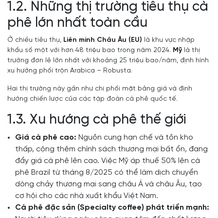
1.2. Những thị trường tiêu thụ cà
phê lớn nhất toàn cầu
Ở chiều tiêu thụ,
Liên minh Châu Âu (EU)
là khu vực nhập
khẩu số một với hơn 48 triệu bao trong năm 2024.
Mỹ
là thị
trường đơn lẻ lớn nhất với khoảng 25 triệu bao/năm, định hình
xu hướng phối trộn Arabica – Robusta.
Hai thị trường này gần như chi phối mặt bằng giá và định
hướng chiến lược của các tập đoàn cà phê quốc tế.
1.3. Xu hướng cà phê thế giới
Giá cà phê cao:
Nguồn cung hạn chế và tồn kho
thấp, cộng thêm chính sách thương mại bất ổn, đang
đẩy giá cà phê lên cao. Việc Mỹ áp thuế 50% lên cà
phê Brazil từ tháng 8/2025 có thể làm dịch chuyển
dòng chảy thương mại sang châu Á và châu Âu, tạo
cơ hội cho các nhà xuất khẩu Việt Nam.
Cà phê đặc sản (Specialty coffee) phát triển mạnh: