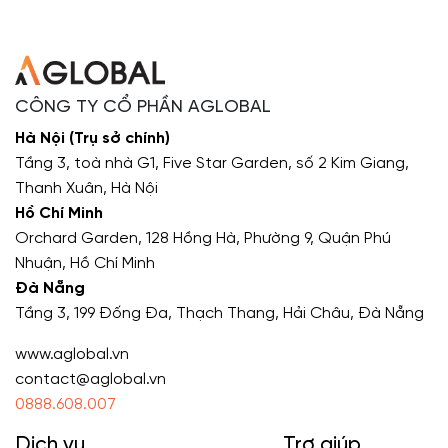
CÔNG TY CỔ PHẦN AGLOBAL
Hà Nội (Trụ sở chính)
Tầng 3, toà nhà G1, Five Star Garden, số 2 Kim Giang,
Thanh Xuân, Hà Nội
Hồ Chí Minh
Orchard Garden, 128 Hồng Hà, Phường 9, Quận Phú
Nhuận, Hồ Chí Minh
Đà Nẵng
Tầng 3, 199 Đống Đa, Thạch Thang, Hải Châu, Đà Nẵng
www.aglobal.vn
contact@aglobal.vn
0888.608.007
Dịch vụ
Trợ giúp