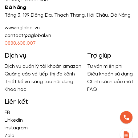
Đà Nẵng
Tầng 3, 199 Đống Đa, Thạch Thang, Hải Châu, Đà Nẵng
www.aglobal.vn
contact@aglobal.vn
0888.608.007
Dịch vụ
Trợ giúp
Dịch vụ quản lý tài khoản amazon
Tư vấn miễn phí
Quảng cáo và tiếp thị đa kênh
Điều khoản sử dụng
Thiết kế và sáng tạo nội dung
Chính sách bảo mật
Khóa học
FAQ
Liên kết
FB
Linkedin
Instagram
Zalo