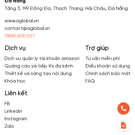
Đà Nẵng
Tầng 3, 199 Đống Đa, Thạch Thang, Hải Châu, Đà Nẵng
www.aglobal.vn
contact@aglobal.vn
0888.608.007
Dịch vụ
Trợ giúp
Dịch vụ quản lý tài khoản amazon
Tư vấn miễn phí
Quảng cáo và tiếp thị đa kênh
Điều khoản sử dụng
Thiết kế và sáng tạo nội dung
Chính sách bảo mật
Khóa học
FAQ
Liên kết
FB
Linkedin
Instagram
Zalo