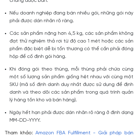
chúng được bán.
Nếu doanh nghiệp đang bán nhiều gói, những gói này
phải được dán nhãn rõ ràng.
Các sản phẩm nặng hơn 4,5 kg, các sản phẩm không
đạt thử nghiệm thả rơi từ độ cao 1 mét hoặc các sản
phẩm đặc biệt dễ bị tổn thương có thể cần phải đóng
hộp để cố định gói hàng.
Khi đóng gói theo thùng, mỗi thùng phải chứa cùng
một số lượng sản phẩm giống hệt nhau với cùng một
SKU (mã số định danh duy nhất được sử dụng để định
danh và theo dõi các sản phẩm trong quá trình quản
lý hàng tồn kho và bán hàng).
Ngày hết hạn phải được dán nhãn rõ ràng ở định dạng
MM-DD-YYYY.
Tham khảo:
Amazon FBA Fulfillment - Giải pháp bán