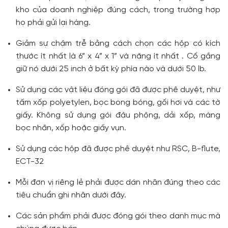
kho của doanh nghiệp đúng cách, trong trường hợp
họ phải gửi lại hàng.
Giảm sự chậm trễ bằng cách chọn các hộp có kích
thước ít nhất là 6” x 4” x 1” và nặng ít nhất . Cố gắng
giữ nó dưới 25 inch ở bất kỳ phía nào và dưới 50 lb.
Sử dụng các vật liệu đóng gói đã được phê duyệt, như
tấm xốp polyetylen, bọc bong bóng, gối hơi và các tờ
giấy. Không sử dụng gói đậu phộng, dải xốp, màng
bọc nhăn, xốp hoặc giấy vụn.
Sử dụng các hộp đã được phê duyệt như RSC, B-flute,
ECT-32
Mỗi đơn vị riêng lẻ phải được dán nhãn đúng theo các
tiêu chuẩn ghi nhãn dưới đây.
Các sản phẩm phải được đóng gói theo danh mục mà