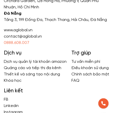
Orchard Garden, 128 Hồng Hà, Phường 9, Quận Phú
Nhuận, Hồ Chí Minh
Đà Nẵng
Tầng 3, 199 Đống Đa, Thạch Thang, Hải Châu, Đà Nẵng
www.aglobal.vn
contact@aglobal.vn
0888.608.007
Dịch vụ
Trợ giúp
Dịch vụ quản lý tài khoản amazon
Tư vấn miễn phí
Quảng cáo và tiếp thị đa kênh
Điều khoản sử dụng
Thiết kế và sáng tạo nội dung
Chính sách bảo mật
Khóa học
FAQ
Liên kết
FB
Linkedin
Instagram