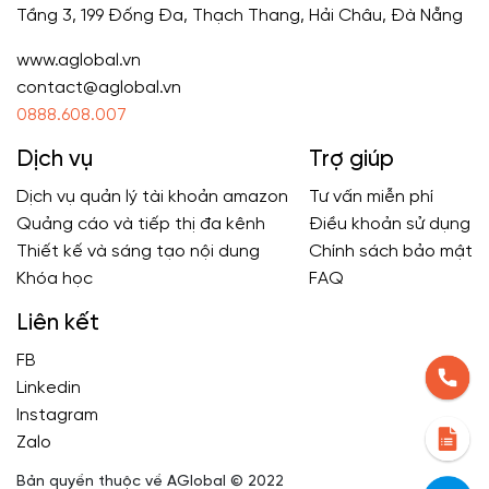
Tầng 3, 199 Đống Đa, Thạch Thang, Hải Châu, Đà Nẵng
www.aglobal.vn
contact@aglobal.vn
0888.608.007
Dịch vụ
Trợ giúp
Dịch vụ quản lý tài khoản amazon
Tư vấn miễn phí
Quảng cáo và tiếp thị đa kênh
Điều khoản sử dụng
Thiết kế và sáng tạo nội dung
Chính sách bảo mật
Khóa học
FAQ
Liên kết
FB
Linkedin
Instagram
Zalo
Bản quyền thuộc về AGlobal © 2022