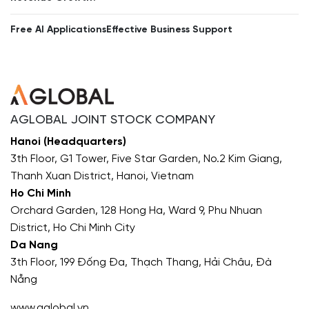
Free AI ApplicationsEffective Business Support
AGLOBAL JOINT STOCK COMPANY
Hanoi (Headquarters)
3th Floor, G1 Tower, Five Star Garden, No.2 Kim Giang,
Thanh Xuan District, Hanoi, Vietnam
Ho Chi Minh
Orchard Garden, 128 Hong Ha, Ward 9, Phu Nhuan
District, Ho Chi Minh City
Da Nang
3th Floor, 199 Đống Đa, Thạch Thang, Hải Châu, Đà
Nẵng
www.aglobal.vn