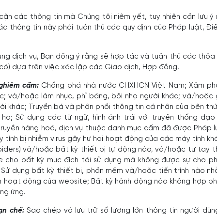
ận các thông tin mà Chúng tôi niêm yết, tuy nhiên cần lưu ý 
các thông tin này phải tuân thủ các quy định của Pháp luật, Đ
ụng dịch vụ, Bạn đồng ý rằng sẽ hợp tác và tuân thủ các thỏa
có) dựa trên việc xác lập các Giao dịch, Hợp đồng.
nghiêm cấm:
Chống phá nhà nước CHXHCN Việt Nam; Xâm ph
c; và/hoặc làm nhục, phỉ báng, bôi nhọ người khác; và/hoặc
ười khác; Truyền bá và phân phối thông tin cá nhân của bên t
họ; Sử dụng các từ ngữ, hình ảnh trái với truyền thống đạ
ruyền hàng hoá, dịch vụ thuộc danh mục cấm đã được Pháp lu
y tính bị nhiễm virus gây hư hại hoạt động của các máy tính kh
piders) và/hoặc bất kỳ thiết bị tự động nào, và/hoặc tự tay t
ite cho bất kỳ mục đích tái sử dụng mà không được sự cho p
 Sử dụng bất kỳ thiết bị, phần mềm và/hoặc tiến trình nào
 hoạt động của website; Bất kỳ hành động nào không hợp p
ơng ứng.
ạn chế:
Sao chép và lưu trữ số lượng lớn thông tin người dùn