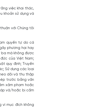
rằng việc khai thác,
iều khoản sử dụng và
 thuận với Chúng tôi
ạm quyền tự do cá
 gây phương hại hay
hứ ba mà không được
o đức của Việt Nam;
ật quy định; Truyền
ác; Sử dụng các loại
heo dõi và thu thập
hép trước bằng văn
 nhằm xâm phạm hoặc
háp và/hoặc bị cấm
g vì mục đích không