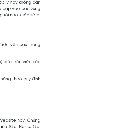
ợp lý hay không cân
uy cập vào các vùng
gười nào khác sẽ bị
được yêu cầu trong
) dựa trên việc xác
 hàng theo quy định
 Website này, Chúng
àng (Gói Basic, Gói