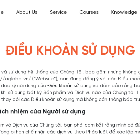
me
About Us
Service
Courses
Knowledge
ĐIỀU KHOẢN SỬ DỤNG
 và sử dụng hệ thống của Chúng tôi, bao gồm nhưng không g
://aglobal.vn/ (“Website”), bạn đang đồng ý với các Điều khoả
g đọc kỹ nội dung của Điều khoản sử dụng và đảm bảo rằng bạ
 khi sử dụng bất kỳ Sản phẩm và Dịch vụ nào của Chúng tôi. L
 thay đổi các Điều khoản sử dụng mà không cần thông báo tr
rách nhiệm của Người sử dụng
m và Dịch vụ của Chúng tôi, bạn phải cam kết rằng mình có đủ
tượng bị hạn chế nhận các dịch vụ theo Pháp luật để xác lập m