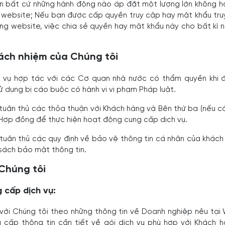
ện bất cứ những hành động nào áp đặt một lượng lớn không h
 website; Nếu bạn được cấp quyền truy cập hay mật khẩu tr
ống website, việc chia sẻ quyền hay mật khẩu này cho bất kì n
rách nhiệm của Chúng tôi
a vụ hợp tác với các Cơ quan nhà nước có thẩm quyền khi 
ử dụng bị cáo buộc có hành vi vi phạm Pháp luật.
tuân thủ các thỏa thuận với Khách hàng và Bên thứ ba (nếu có
 Hợp đồng để thực hiện hoạt động cung cấp dịch vụ.
tuân thủ các quy định về bảo vệ thông tin cá nhân của khách
 sách bảo mật thông tin.
 Chúng tôi
g cấp dịch vụ:
 với Chúng tôi theo những thông tin về Doanh nghiệp nêu tại
g cấp thông tin cần tiết về gói dịch vụ phù hợp với Khách h