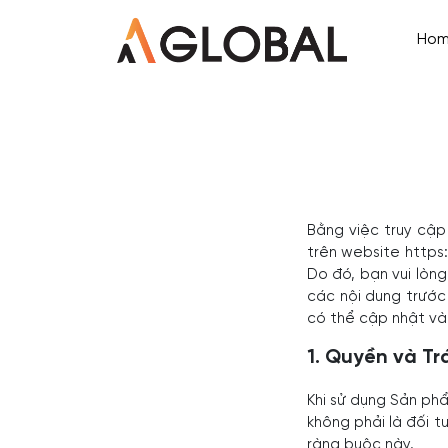
Ho
Bằng việc truy cập
trên website https
Do đó, bạn vui lòn
các nội dung trước
có thể cập nhật và
1. Quyền và T
Khi sử dụng Sản phẩ
không phải là đối 
ràng buộc này.