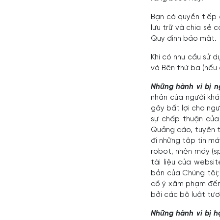
Bạn có quyền tiếp c
lưu trữ và chia sẻ 
Quy định bảo mật.
Khi có nhu cầu sử d
và Bên thứ ba (nếu 
Những hành vi bị 
nhân của người khá
gây bất lợi cho ng
sự chấp thuận của 
Quảng cáo, tuyên t
đi những tập tin má
robot, nhện máy (s
tài liệu của webs
bản của Chúng tôi;
cố ý xâm phạm đến
bởi các bộ luật tư
Những hành vi bị h