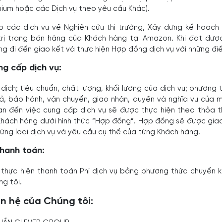
ium hoặc các Dịch vụ theo yêu cầu Khác).
p các dịch vụ về Nghiên cứu thị trường, Xây dựng kế hoạch 
 trị trang bán hàng của Khách hàng tại Amazon. Khi đạt đượ
ng đi đến giao kết và thực hiện Hợp đồng dịch vụ với những điề
ng cấp dịch vụ:
dịch; tiêu chuẩn, chất lượng, khối lượng của dịch vụ; phương
trả, bảo hành, vận chuyển, giao nhận, quyền và nghĩa vụ của 
uan đến việc cung cấp dịch vụ sẽ được thực hiện theo thỏa 
Khách hàng dưới hình thức “Hợp đồng”. Hợp đồng sẽ được giao
ừng loại dịch vụ và yêu cầu cụ thể của từng Khách hàng.
thanh toán:
thực hiện thanh toán Phí dịch vụ bằng phương thức chuyển 
g tôi.
ên hệ của Chúng tôi: