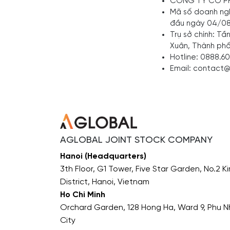
CÔNG TY CỔ P
Mã số doanh ngh
đầu ngày 04/0
Trụ sở chính: Tầ
Xuân, Thành phố
Hotline: 0888.6
Email: contact@
AGLOBAL JOINT STOCK COMPANY
Hanoi (Headquarters)
3th Floor, G1 Tower, Five Star Garden, No.2 
District, Hanoi, Vietnam
Ho Chi Minh
Orchard Garden, 128 Hong Ha, Ward 9, Phu Nh
City