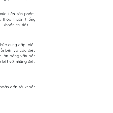
xúc tiến sản phẩm,
c thỏa thuận thống
u khoản chi tiết.
 thức cung cấp; biểu
mỗi bên và các điều
thuận bằng văn bản
 kết với những điều
khoản đến tài khoản