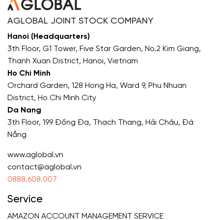
AGLOBAL JOINT STOCK COMPANY
Hanoi (Headquarters)
3th Floor, G1 Tower, Five Star Garden, No.2 Kim Giang,
Thanh Xuan District, Hanoi, Vietnam
Ho Chi Minh
Orchard Garden, 128 Hong Ha, Ward 9, Phu Nhuan
District, Ho Chi Minh City
Da Nang
3th Floor, 199 Đống Đa, Thạch Thang, Hải Châu, Đà
Nẵng
www.aglobal.vn
contact@aglobal.vn
0888.608.007
Service
AMAZON ACCOUNT MANAGEMENT SERVICE