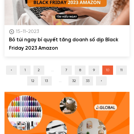
15-11-2023
Bỏ túi ngay bí quyết tăng doanh số dịp Black
Friday 2023 Amazon
‹
1
2
...
7
8
9
10
11
12
13
...
32
33
›