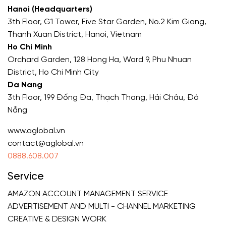
Hanoi (Headquarters)
3th Floor, G1 Tower, Five Star Garden, No.2 Kim Giang,
Thanh Xuan District, Hanoi, Vietnam
Ho Chi Minh
Orchard Garden, 128 Hong Ha, Ward 9, Phu Nhuan
District, Ho Chi Minh City
Da Nang
3th Floor, 199 Đống Đa, Thạch Thang, Hải Châu, Đà
Nẵng
www.aglobal.vn
contact@aglobal.vn
0888.608.007
Service
AMAZON ACCOUNT MANAGEMENT SERVICE
ADVERTISEMENT AND MULTI - CHANNEL MARKETING
CREATIVE & DESIGN WORK