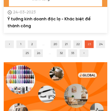
24-03-2023
Ý tưởng kinh doanh độc lạ - Khác biệt để
thành công
‹
1
2
...
20
21
22
23
24
25
26
...
32
33
›